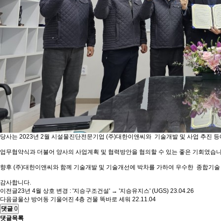
당사는 2023년 2월 시설물진단전문기업 (주)대한이앤씨와 기술개발 및 사업 추진 
업무협약식과 더불어 양사의 사업계획 및 협력방안을 협의할 수 있는 좋은 기회였습
향후 (주)대한이앤씨와 함께 기술개발 및 기술개선에 박차를 가하여 우수한 종합기
감사합니다.
이전글
23년 4월 상호 변경 : '지승구조건설' → '지승유지스' (UGS)
23.04.26
다음글
울산 방어동 기울어진 4층 건물 똑바로 세워
22.11.04
댓글
0
댓글목록