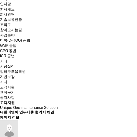
인사말
회사개요
회사연혁
기술보유현황
조직도
찾아오시는길
사업분야
디록(D-ROG) 공법
GMP 공법
CPG 공법
ICR 공법
기타
시공실적
침하구조물복원
지반보강
기타
고객지원
견적문의
공지사항
고객지원
Unique Geo-maintenance Solution
대한이앤씨 업무제휴 협약서 체결
페이지 정보