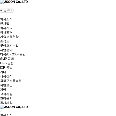
메뉴 닫기
회사소개
인사말
회사개요
회사연혁
기술보유현황
조직도
찾아오시는길
사업분야
디록(D-ROG) 공법
GMP 공법
CPG 공법
ICR 공법
기타
시공실적
침하구조물복원
지반보강
기타
고객지원
견적문의
공지사항
회사소개